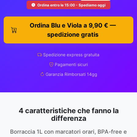
Ordina entro le 15:00 - Spediamo oggi
Ordina Blu e Viola a 9,90 € —
spedizione gratis
Spedizione express gratuita
Pagamenti sicuri
Garanzia Rimborsati 14gg
4 caratteristiche che fanno la
differenza
Borraccia 1L con marcatori orari, BPA-free e