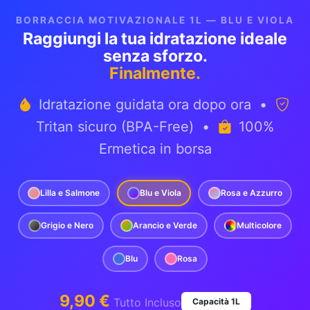
BORRACCIA MOTIVAZIONALE 1L — BLU E VIOLA
Raggiungi la tua idratazione ideale
senza sforzo.
Finalmente.
Idratazione guidata ora dopo ora •
Tritan sicuro (BPA-Free) •
100%
Ermetica in borsa
Lilla e Salmone
Blu e Viola
Rosa e Azzurro
Grigio e Nero
Arancio e Verde
Multicolore
Blu
Rosa
9,90 €
Tutto Incluso
Capacità 1L