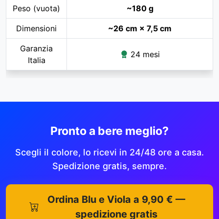
Peso (vuota)
~180 g
Dimensioni
~26 cm × 7,5 cm
Garanzia
24 mesi
Italia
Pronto a bere meglio?
Scegli il colore, lo ricevi in 24/48 ore a casa.
Spedizione gratis, sempre.
Ordina Blu e Viola a 9,90 € —
spedizione gratis