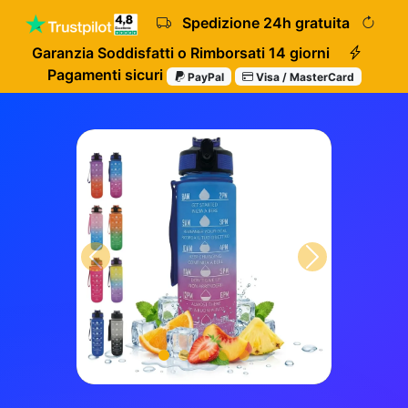
Spedizione 24h gratuita
Garanzia Soddisfatti o Rimborsati 14 giorni
Pagamenti sicuri
PayPal
Visa / MasterCard
Precedente
Successivo